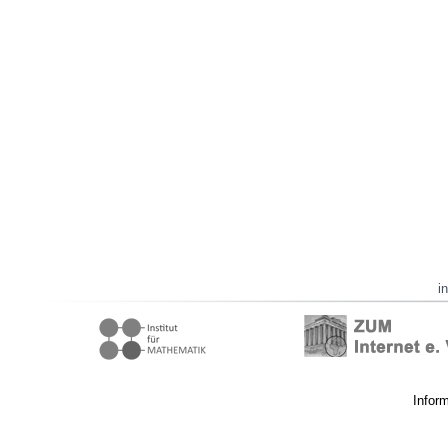
i
Infor