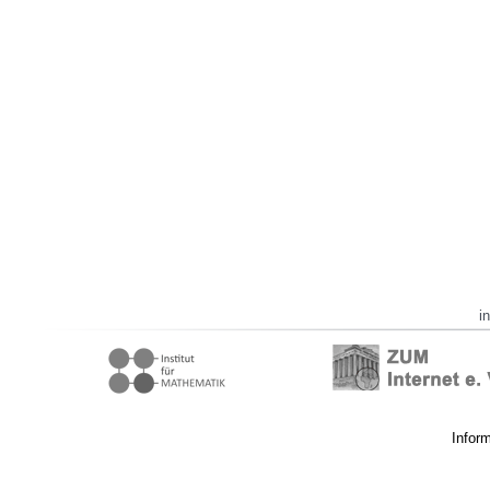
i
Infor