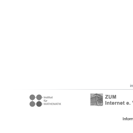
i
Infor