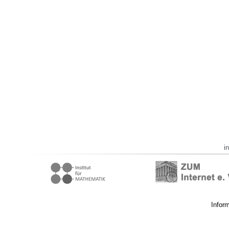
i
Infor