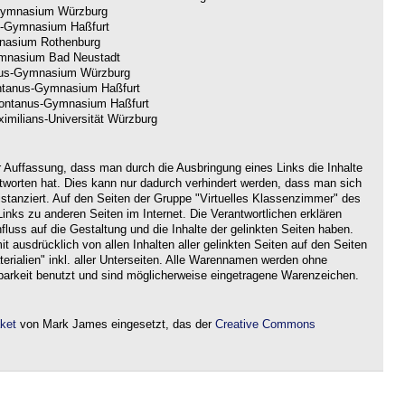
ymnasium Würzburg
-Gymnasium Haßfurt
nasium Rothenburg
nasium Bad Neustadt
us-Gymnasium Würzburg
tanus-Gymnasium Haßfurt
ntanus-Gymnasium Haßfurt
imilians-Universität Würzburg
r Auffassung, dass man durch die Ausbringung eines Links die Inhalte
ntworten hat. Dies kann nur dadurch verhindert werden, dass man sich
istanziert. Auf den Seiten der Gruppe "Virtuelles Klassenzimmer" des
nks zu anderen Seiten im Internet. Die Verantwortlichen erklären
nfluss auf die Gestaltung und die Inhalte der gelinkten Seiten haben.
it ausdrücklich von allen Inhalten aller gelinkten Seiten auf den Seiten
rialien" inkl. aller Unterseiten. Alle Warennamen werden ohne
barkeit benutzt und sind möglicherweise eingetragene Warenzeichen.
aket
von Mark James eingesetzt, das der
Creative Commons