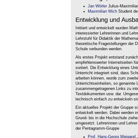
Jan Wörler
Julius-Maximilia
Maximilian Wich
Student der
Entwicklung und Ausb
Initiiert und entwickelt wurden Ma
interessierter Lehrerinnen und Le
Lehrstuhl für Didaktik der Mathem
theoretische Fragestellungen der Did
Schule verbunden werden.
Als erstes Projekt entstand zunäc
empfehlenswerter Internetseiten f
sortiert. Die Entwicklung eines Un
Unterricht integriert sind, dass Sc
arbeiten können, wurde zum zweite
Unterrichtseinheiten, so genannte L
zusammengetragenen Links zu intera
Textdokumenten usw. dar. Umgesetz
technisch einfach zu entwickeln si
Ein aktuelles Projekt der Gruppe s
entwickelt werden. Dabei werden i
Grund- bis in die Hochschule ziehe
umgesetzt. Lehrerinnen und Lehrer
der Pentagramm-Gruppe
Prof. Hans-Georg Weigand
J