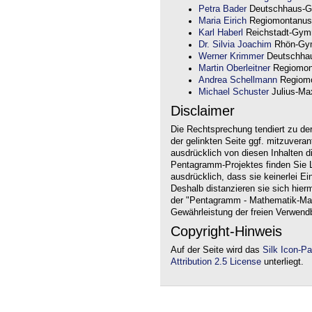
Petra Bader
Deutschhaus-G
Maria Eirich
Regiomontanus
Karl Haberl
Reichstadt-Gym
Dr. Silvia Joachim
Rhön-Gym
Werner Krimmer
Deutschha
Martin Oberleitner
Regiomon
Andrea Schellmann
Regiomo
Michael Schuster
Julius-Max
Disclaimer
Die Rechtsprechung tendiert zu de
der gelinkten Seite ggf. mitzuvera
ausdrücklich von diesen Inhalten d
Pentagramm-Projektes finden Sie Li
ausdrücklich, dass sie keinerlei Ei
Deshalb distanzieren sie sich hierm
der "Pentagramm - Mathematik-Mate
Gewährleistung der freien Verwend
Copyright-Hinweis
Auf der Seite wird das
Silk Icon-P
Attribution 2.5 License
unterliegt.