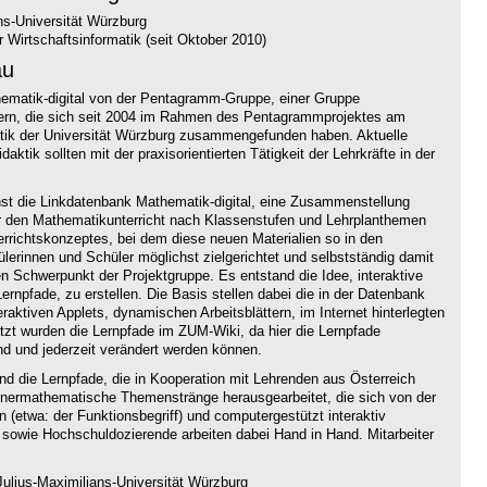
ns-Universität Würzburg
 Wirtschaftsinformatik (seit Oktober 2010)
au
thematik-digital von der Pentagramm-Gruppe, einer Gruppe
hrern, die sich seit 2004 im Rahmen des Pentagrammprojektes am
atik der Universität Würzburg zusammengefunden haben. Aktuelle
aktik sollten mit der praxisorientierten Tätigkeit der Lehrkräfte in der
hst die Linkdatenbank Mathematik-digital, eine Zusammenstellung
ür den Mathematikunterricht nach Klassenstufen und Lehrplanthemen
terrichtskonzeptes, bei dem diese neuen Materialien so in den
hülerinnen und Schüler möglichst zielgerichtet und selbstständig damit
n Schwerpunkt der Projektgruppe. Es entstand die Idee, interaktive
ernpfade, zu erstellen. Die Basis stellen dabei die in der Datenbank
ktiven Applets, dynamischen Arbeitsblättern, im Internet hinterlegten
t wurden die Lernpfade im ZUM-Wiki, da hier die Lernpfade
nd und jederzeit verändert werden können.
ind die Lernpfade, die in Kooperation mit Lehrenden aus Österreich
nnermathematische Themenstränge herausgearbeitet, die sich von der
n (etwa: der Funktionsbegriff) und computergestützt interaktiv
 sowie Hochschuldozierende arbeiten dabei Hand in Hand. Mitarbeiter
ulius-Maximilians-Universität Würzburg