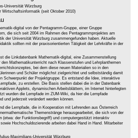
ns-Universität Würzburg
 Wirtschaftsinformatik (seit Oktober 2010)
au
thematik-digital von der Pentagramm-Gruppe, einer Gruppe
hrern, die sich seit 2004 im Rahmen des Pentagrammprojektes am
atik der Universität Würzburg zusammengefunden haben. Aktuelle
aktik sollten mit der praxisorientierten Tätigkeit der Lehrkräfte in der
hst die Linkdatenbank Mathematik-digital, eine Zusammenstellung
ür den Mathematikunterricht nach Klassenstufen und Lehrplanthemen
terrichtskonzeptes, bei dem diese neuen Materialien so in den
hülerinnen und Schüler möglichst zielgerichtet und selbstständig damit
n Schwerpunkt der Projektgruppe. Es entstand die Idee, interaktive
ernpfade, zu erstellen. Die Basis stellen dabei die in der Datenbank
ktiven Applets, dynamischen Arbeitsblättern, im Internet hinterlegten
t wurden die Lernpfade im ZUM-Wiki, da hier die Lernpfade
nd und jederzeit verändert werden können.
ind die Lernpfade, die in Kooperation mit Lehrenden aus Österreich
nnermathematische Themenstränge herausgearbeitet, die sich von der
n (etwa: der Funktionsbegriff) und computergestützt interaktiv
 sowie Hochschuldozierende arbeiten dabei Hand in Hand. Mitarbeiter
ulius-Maximilians-Universität Würzburg