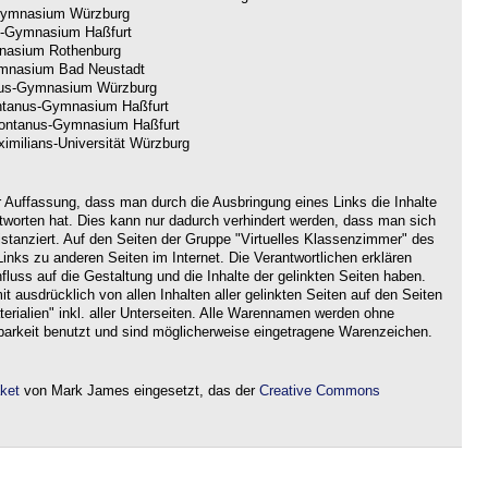
ymnasium Würzburg
-Gymnasium Haßfurt
nasium Rothenburg
nasium Bad Neustadt
us-Gymnasium Würzburg
tanus-Gymnasium Haßfurt
ntanus-Gymnasium Haßfurt
imilians-Universität Würzburg
r Auffassung, dass man durch die Ausbringung eines Links die Inhalte
ntworten hat. Dies kann nur dadurch verhindert werden, dass man sich
istanziert. Auf den Seiten der Gruppe "Virtuelles Klassenzimmer" des
nks zu anderen Seiten im Internet. Die Verantwortlichen erklären
nfluss auf die Gestaltung und die Inhalte der gelinkten Seiten haben.
it ausdrücklich von allen Inhalten aller gelinkten Seiten auf den Seiten
rialien" inkl. aller Unterseiten. Alle Warennamen werden ohne
barkeit benutzt und sind möglicherweise eingetragene Warenzeichen.
aket
von Mark James eingesetzt, das der
Creative Commons