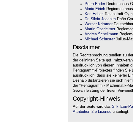
Petra Bader
Deutschhaus-G
Maria Eirich
Regiomontanus
Karl Haberl
Reichstadt-Gym
Dr. Silvia Joachim
Rhön-Gym
Werner Krimmer
Deutschha
Martin Oberleitner
Regiomon
Andrea Schellmann
Regiomo
Michael Schuster
Julius-Max
Disclaimer
Die Rechtsprechung tendiert zu de
der gelinkten Seite ggf. mitzuvera
ausdrücklich von diesen Inhalten d
Pentagramm-Projektes finden Sie Li
ausdrücklich, dass sie keinerlei Ei
Deshalb distanzieren sie sich hierm
der "Pentagramm - Mathematik-Mate
Gewährleistung der freien Verwend
Copyright-Hinweis
Auf der Seite wird das
Silk Icon-P
Attribution 2.5 License
unterliegt.