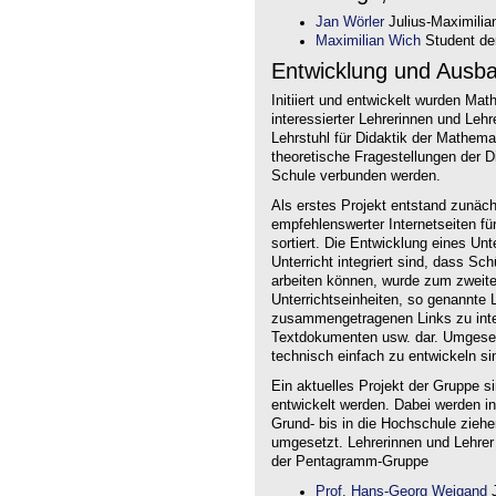
Jan Wörler
Julius-Maximilia
Maximilian Wich
Student der
Entwicklung und Ausb
Initiiert und entwickelt wurden Ma
interessierter Lehrerinnen und Le
Lehrstuhl für Didaktik der Mathem
theoretische Fragestellungen der Did
Schule verbunden werden.
Als erstes Projekt entstand zunäc
empfehlenswerter Internetseiten f
sortiert. Die Entwicklung eines Un
Unterricht integriert sind, dass Sc
arbeiten können, wurde zum zweite
Unterrichtseinheiten, so genannte L
zusammengetragenen Links zu intera
Textdokumenten usw. dar. Umgesetz
technisch einfach zu entwickeln si
Ein aktuelles Projekt der Gruppe s
entwickelt werden. Dabei werden i
Grund- bis in die Hochschule ziehe
umgesetzt. Lehrerinnen und Lehrer
der Pentagramm-Gruppe
Prof. Hans-Georg Weigand
J