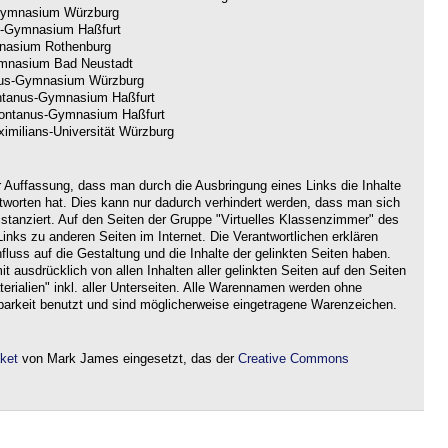
ymnasium Würzburg
-Gymnasium Haßfurt
nasium Rothenburg
nasium Bad Neustadt
us-Gymnasium Würzburg
tanus-Gymnasium Haßfurt
ntanus-Gymnasium Haßfurt
imilians-Universität Würzburg
r Auffassung, dass man durch die Ausbringung eines Links die Inhalte
ntworten hat. Dies kann nur dadurch verhindert werden, dass man sich
istanziert. Auf den Seiten der Gruppe "Virtuelles Klassenzimmer" des
nks zu anderen Seiten im Internet. Die Verantwortlichen erklären
nfluss auf die Gestaltung und die Inhalte der gelinkten Seiten haben.
it ausdrücklich von allen Inhalten aller gelinkten Seiten auf den Seiten
rialien" inkl. aller Unterseiten. Alle Warennamen werden ohne
barkeit benutzt und sind möglicherweise eingetragene Warenzeichen.
aket
von Mark James eingesetzt, das der
Creative Commons