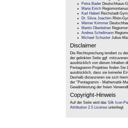
Petra Bader
Deutschhaus-G
Maria Eirich
Regiomontanus
Karl Haberl
Reichstadt-Gym
Dr. Silvia Joachim
Rhön-Gym
Werner Krimmer
Deutschha
Martin Oberleitner
Regiomon
Andrea Schellmann
Regiomo
Michael Schuster
Julius-Max
Disclaimer
Die Rechtsprechung tendiert zu de
der gelinkten Seite ggf. mitzuvera
ausdrücklich von diesen Inhalten d
Pentagramm-Projektes finden Sie Li
ausdrücklich, dass sie keinerlei Ei
Deshalb distanzieren sie sich hierm
der "Pentagramm - Mathematik-Mate
Gewährleistung der freien Verwend
Copyright-Hinweis
Auf der Seite wird das
Silk Icon-P
Attribution 2.5 License
unterliegt.