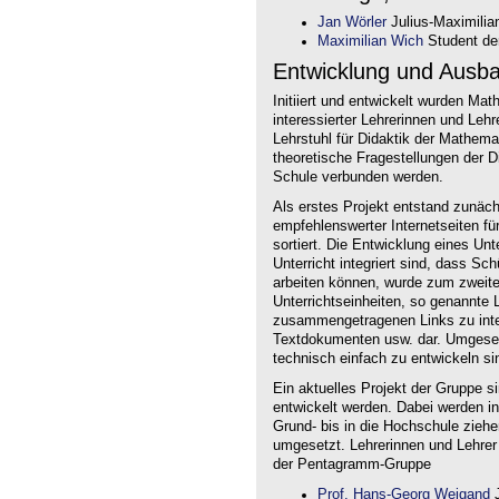
Jan Wörler
Julius-Maximilia
Maximilian Wich
Student der
Entwicklung und Ausb
Initiiert und entwickelt wurden Ma
interessierter Lehrerinnen und Le
Lehrstuhl für Didaktik der Mathem
theoretische Fragestellungen der Did
Schule verbunden werden.
Als erstes Projekt entstand zunäc
empfehlenswerter Internetseiten f
sortiert. Die Entwicklung eines Un
Unterricht integriert sind, dass Sc
arbeiten können, wurde zum zweite
Unterrichtseinheiten, so genannte L
zusammengetragenen Links zu intera
Textdokumenten usw. dar. Umgesetz
technisch einfach zu entwickeln si
Ein aktuelles Projekt der Gruppe s
entwickelt werden. Dabei werden i
Grund- bis in die Hochschule ziehe
umgesetzt. Lehrerinnen und Lehrer
der Pentagramm-Gruppe
Prof. Hans-Georg Weigand
J