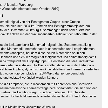
ns-Universität Würzburg
 Wirtschaftsinformatik (seit Oktober 2010)
au
thematik-digital von der Pentagramm-Gruppe, einer Gruppe
hrern, die sich seit 2004 im Rahmen des Pentagrammprojektes am
atik der Universität Würzburg zusammengefunden haben. Aktuelle
aktik sollten mit der praxisorientierten Tätigkeit der Lehrkräfte in der
hst die Linkdatenbank Mathematik-digital, eine Zusammenstellung
ür den Mathematikunterricht nach Klassenstufen und Lehrplanthemen
terrichtskonzeptes, bei dem diese neuen Materialien so in den
hülerinnen und Schüler möglichst zielgerichtet und selbstständig damit
n Schwerpunkt der Projektgruppe. Es entstand die Idee, interaktive
ernpfade, zu erstellen. Die Basis stellen dabei die in der Datenbank
ktiven Applets, dynamischen Arbeitsblättern, im Internet hinterlegten
t wurden die Lernpfade im ZUM-Wiki, da hier die Lernpfade
nd und jederzeit verändert werden können.
ind die Lernpfade, die in Kooperation mit Lehrenden aus Österreich
nnermathematische Themenstränge herausgearbeitet, die sich von der
n (etwa: der Funktionsbegriff) und computergestützt interaktiv
 sowie Hochschuldozierende arbeiten dabei Hand in Hand. Mitarbeiter
ulius-Maximilians-Universität Würzburg