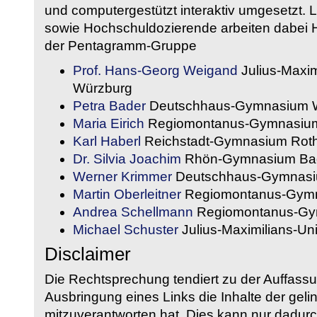
und computergestützt interaktiv umgesetzt. 
sowie Hochschuldozierende arbeiten dabei H
der Pentagramm-Gruppe
Prof. Hans-Georg Weigand
Julius-Maxim
Würzburg
Petra Bader
Deutschhaus-Gymnasium 
Maria Eirich
Regiomontanus-Gymnasium
Karl Haberl
Reichstadt-Gymnasium Rot
Dr. Silvia Joachim
Rhön-Gymnasium Bad
Werner Krimmer
Deutschhaus-Gymnasi
Martin Oberleitner
Regiomontanus-Gymn
Andrea Schellmann
Regiomontanus-Gy
Michael Schuster
Julius-Maximilians-Un
Disclaimer
Die Rechtsprechung tendiert zu der Auffass
Ausbringung eines Links die Inhalte der gelin
mitzuverantworten hat. Dies kann nur dadurc