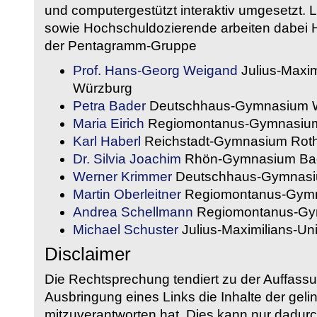
und computergestützt interaktiv umgesetzt. 
sowie Hochschuldozierende arbeiten dabei H
der Pentagramm-Gruppe
Prof. Hans-Georg Weigand
Julius-Maxim
Würzburg
Petra Bader
Deutschhaus-Gymnasium 
Maria Eirich
Regiomontanus-Gymnasium
Karl Haberl
Reichstadt-Gymnasium Rot
Dr. Silvia Joachim
Rhön-Gymnasium Bad
Werner Krimmer
Deutschhaus-Gymnasi
Martin Oberleitner
Regiomontanus-Gymn
Andrea Schellmann
Regiomontanus-Gy
Michael Schuster
Julius-Maximilians-Un
Disclaimer
Die Rechtsprechung tendiert zu der Auffass
Ausbringung eines Links die Inhalte der gelin
mitzuverantworten hat. Dies kann nur dadurc