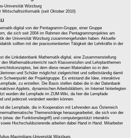
ns-Universität Würzburg
 Wirtschaftsinformatik (seit Oktober 2010)
au
thematik-digital von der Pentagramm-Gruppe, einer Gruppe
hrern, die sich seit 2004 im Rahmen des Pentagrammprojektes am
atik der Universität Würzburg zusammengefunden haben. Aktuelle
aktik sollten mit der praxisorientierten Tätigkeit der Lehrkräfte in der
hst die Linkdatenbank Mathematik-digital, eine Zusammenstellung
ür den Mathematikunterricht nach Klassenstufen und Lehrplanthemen
terrichtskonzeptes, bei dem diese neuen Materialien so in den
hülerinnen und Schüler möglichst zielgerichtet und selbstständig damit
n Schwerpunkt der Projektgruppe. Es entstand die Idee, interaktive
ernpfade, zu erstellen. Die Basis stellen dabei die in der Datenbank
ktiven Applets, dynamischen Arbeitsblättern, im Internet hinterlegten
t wurden die Lernpfade im ZUM-Wiki, da hier die Lernpfade
nd und jederzeit verändert werden können.
ind die Lernpfade, die in Kooperation mit Lehrenden aus Österreich
nnermathematische Themenstränge herausgearbeitet, die sich von der
n (etwa: der Funktionsbegriff) und computergestützt interaktiv
 sowie Hochschuldozierende arbeiten dabei Hand in Hand. Mitarbeiter
ulius-Maximilians-Universität Würzburg