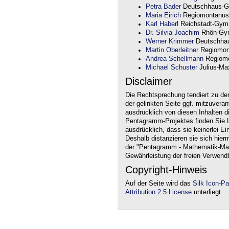
Petra Bader
Deutschhaus-G
Maria Eirich
Regiomontanus
Karl Haberl
Reichstadt-Gym
Dr. Silvia Joachim
Rhön-Gym
Werner Krimmer
Deutschha
Martin Oberleitner
Regiomon
Andrea Schellmann
Regiomo
Michael Schuster
Julius-Max
Disclaimer
Die Rechtsprechung tendiert zu de
der gelinkten Seite ggf. mitzuvera
ausdrücklich von diesen Inhalten d
Pentagramm-Projektes finden Sie Li
ausdrücklich, dass sie keinerlei Ei
Deshalb distanzieren sie sich hierm
der "Pentagramm - Mathematik-Mate
Gewährleistung der freien Verwend
Copyright-Hinweis
Auf der Seite wird das
Silk Icon-P
Attribution 2.5 License
unterliegt.