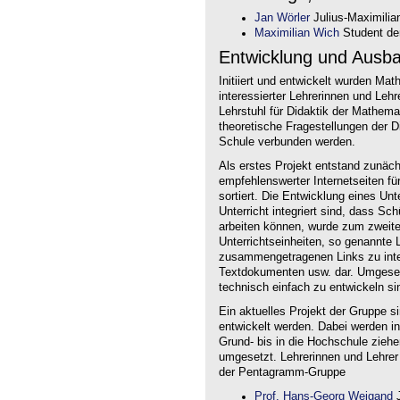
Jan Wörler
Julius-Maximilia
Maximilian Wich
Student der
Entwicklung und Ausb
Initiiert und entwickelt wurden Ma
interessierter Lehrerinnen und Le
Lehrstuhl für Didaktik der Mathem
theoretische Fragestellungen der Did
Schule verbunden werden.
Als erstes Projekt entstand zunäc
empfehlenswerter Internetseiten f
sortiert. Die Entwicklung eines Un
Unterricht integriert sind, dass Sc
arbeiten können, wurde zum zweite
Unterrichtseinheiten, so genannte L
zusammengetragenen Links zu intera
Textdokumenten usw. dar. Umgesetz
technisch einfach zu entwickeln si
Ein aktuelles Projekt der Gruppe s
entwickelt werden. Dabei werden i
Grund- bis in die Hochschule ziehe
umgesetzt. Lehrerinnen und Lehrer
der Pentagramm-Gruppe
Prof. Hans-Georg Weigand
J