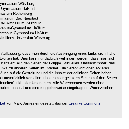
ymnasium Würzburg
-Gymnasium Haßfurt
nasium Rothenburg
nasium Bad Neustadt
us-Gymnasium Würzburg
tanus-Gymnasium Haßfurt
ntanus-Gymnasium Haßfurt
imilians-Universität Würzburg
r Auffassung, dass man durch die Ausbringung eines Links die Inhalte
ntworten hat. Dies kann nur dadurch verhindert werden, dass man sich
istanziert. Auf den Seiten der Gruppe "Virtuelles Klassenzimmer" des
nks zu anderen Seiten im Internet. Die Verantwortlichen erklären
nfluss auf die Gestaltung und die Inhalte der gelinkten Seiten haben.
it ausdrücklich von allen Inhalten aller gelinkten Seiten auf den Seiten
rialien" inkl. aller Unterseiten. Alle Warennamen werden ohne
barkeit benutzt und sind möglicherweise eingetragene Warenzeichen.
aket
von Mark James eingesetzt, das der
Creative Commons