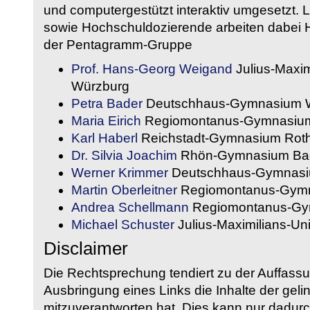
und computergestützt interaktiv umgesetzt. 
sowie Hochschuldozierende arbeiten dabei H
der Pentagramm-Gruppe
Prof. Hans-Georg Weigand
Julius-Maxim
Würzburg
Petra Bader
Deutschhaus-Gymnasium 
Maria Eirich
Regiomontanus-Gymnasium
Karl Haberl
Reichstadt-Gymnasium Rot
Dr. Silvia Joachim
Rhön-Gymnasium Bad
Werner Krimmer
Deutschhaus-Gymnasi
Martin Oberleitner
Regiomontanus-Gymn
Andrea Schellmann
Regiomontanus-Gy
Michael Schuster
Julius-Maximilians-Un
Disclaimer
Die Rechtsprechung tendiert zu der Auffass
Ausbringung eines Links die Inhalte der gelin
mitzuverantworten hat. Dies kann nur dadurc