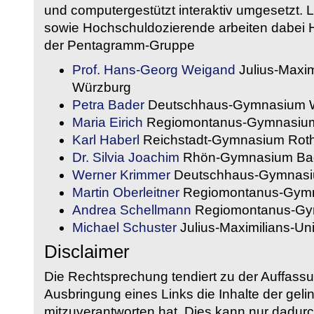
und computergestützt interaktiv umgesetzt. 
sowie Hochschuldozierende arbeiten dabei H
der Pentagramm-Gruppe
Prof. Hans-Georg Weigand
Julius-Maxim
Würzburg
Petra Bader
Deutschhaus-Gymnasium 
Maria Eirich
Regiomontanus-Gymnasium
Karl Haberl
Reichstadt-Gymnasium Rot
Dr. Silvia Joachim
Rhön-Gymnasium Bad
Werner Krimmer
Deutschhaus-Gymnasi
Martin Oberleitner
Regiomontanus-Gymn
Andrea Schellmann
Regiomontanus-Gy
Michael Schuster
Julius-Maximilians-Un
Disclaimer
Die Rechtsprechung tendiert zu der Auffass
Ausbringung eines Links die Inhalte der gelin
mitzuverantworten hat. Dies kann nur dadurc