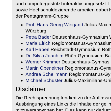
und computergestützt interaktiv umgesetzt. 
sowie Hochschuldozierende arbeiten dabei H
der Pentagramm-Gruppe
Prof. Hans-Georg Weigand
Julius-Maxim
Würzburg
Petra Bader
Deutschhaus-Gymnasium 
Maria Eirich
Regiomontanus-Gymnasium
Karl Haberl
Reichstadt-Gymnasium Rot
Dr. Silvia Joachim
Rhön-Gymnasium Bad
Werner Krimmer
Deutschhaus-Gymnasi
Martin Oberleitner
Regiomontanus-Gymn
Andrea Schellmann
Regiomontanus-Gy
Michael Schuster
Julius-Maximilians-Un
Disclaimer
Die Rechtsprechung tendiert zu der Auffass
Ausbringung eines Links die Inhalte der gelin
mitzuverantworten hat. Dies kann nur dadurc