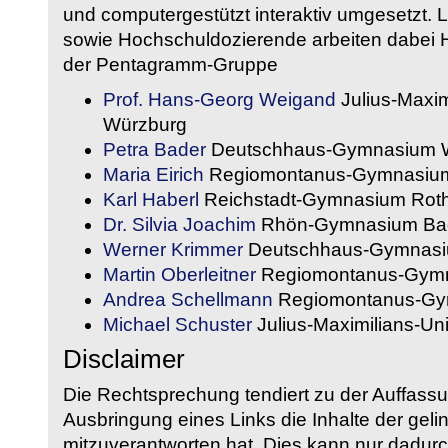
und computergestützt interaktiv umgesetzt. 
sowie Hochschuldozierende arbeiten dabei H
der Pentagramm-Gruppe
Prof. Hans-Georg Weigand
Julius-Maxim
Würzburg
Petra Bader
Deutschhaus-Gymnasium 
Maria Eirich
Regiomontanus-Gymnasium
Karl Haberl
Reichstadt-Gymnasium Rot
Dr. Silvia Joachim
Rhön-Gymnasium Bad
Werner Krimmer
Deutschhaus-Gymnasi
Martin Oberleitner
Regiomontanus-Gymn
Andrea Schellmann
Regiomontanus-Gy
Michael Schuster
Julius-Maximilians-Un
Disclaimer
Die Rechtsprechung tendiert zu der Auffass
Ausbringung eines Links die Inhalte der gelin
mitzuverantworten hat. Dies kann nur dadurc