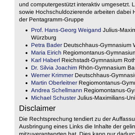
und computergestützt interaktiv umgesetzt. 
sowie Hochschuldozierende arbeiten dabei H
der Pentagramm-Gruppe
Prof. Hans-Georg Weigand
Julius-Maxim
Würzburg
Petra Bader
Deutschhaus-Gymnasium 
Maria Eirich
Regiomontanus-Gymnasium
Karl Haberl
Reichstadt-Gymnasium Rot
Dr. Silvia Joachim
Rhön-Gymnasium Bad
Werner Krimmer
Deutschhaus-Gymnasi
Martin Oberleitner
Regiomontanus-Gymn
Andrea Schellmann
Regiomontanus-Gy
Michael Schuster
Julius-Maximilians-Un
Disclaimer
Die Rechtsprechung tendiert zu der Auffass
Ausbringung eines Links die Inhalte der gelin
mitzuverantworten hat. Dies kann nur dadurc