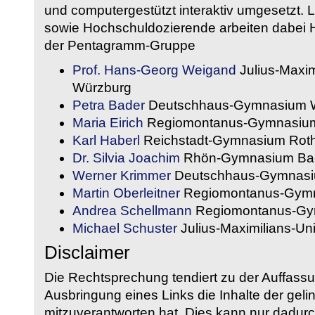
und computergestützt interaktiv umgesetzt. 
sowie Hochschuldozierende arbeiten dabei H
der Pentagramm-Gruppe
Prof. Hans-Georg Weigand
Julius-Maxim
Würzburg
Petra Bader
Deutschhaus-Gymnasium 
Maria Eirich
Regiomontanus-Gymnasium
Karl Haberl
Reichstadt-Gymnasium Rot
Dr. Silvia Joachim
Rhön-Gymnasium Bad
Werner Krimmer
Deutschhaus-Gymnasi
Martin Oberleitner
Regiomontanus-Gymn
Andrea Schellmann
Regiomontanus-Gy
Michael Schuster
Julius-Maximilians-Un
Disclaimer
Die Rechtsprechung tendiert zu der Auffass
Ausbringung eines Links die Inhalte der gelin
mitzuverantworten hat. Dies kann nur dadurc