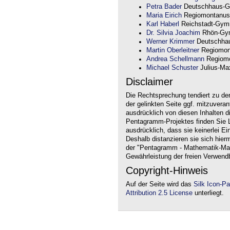
Petra Bader
Deutschhaus-G
Maria Eirich
Regiomontanus
Karl Haberl
Reichstadt-Gym
Dr. Silvia Joachim
Rhön-Gym
Werner Krimmer
Deutschha
Martin Oberleitner
Regiomon
Andrea Schellmann
Regiomo
Michael Schuster
Julius-Max
Disclaimer
Die Rechtsprechung tendiert zu de
der gelinkten Seite ggf. mitzuvera
ausdrücklich von diesen Inhalten d
Pentagramm-Projektes finden Sie Li
ausdrücklich, dass sie keinerlei Ei
Deshalb distanzieren sie sich hierm
der "Pentagramm - Mathematik-Mate
Gewährleistung der freien Verwend
Copyright-Hinweis
Auf der Seite wird das
Silk Icon-P
Attribution 2.5 License
unterliegt.