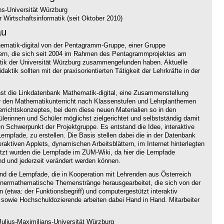
ns-Universität Würzburg
 Wirtschaftsinformatik (seit Oktober 2010)
au
thematik-digital von der Pentagramm-Gruppe, einer Gruppe
hrern, die sich seit 2004 im Rahmen des Pentagrammprojektes am
atik der Universität Würzburg zusammengefunden haben. Aktuelle
aktik sollten mit der praxisorientierten Tätigkeit der Lehrkräfte in der
hst die Linkdatenbank Mathematik-digital, eine Zusammenstellung
ür den Mathematikunterricht nach Klassenstufen und Lehrplanthemen
terrichtskonzeptes, bei dem diese neuen Materialien so in den
hülerinnen und Schüler möglichst zielgerichtet und selbstständig damit
n Schwerpunkt der Projektgruppe. Es entstand die Idee, interaktive
ernpfade, zu erstellen. Die Basis stellen dabei die in der Datenbank
ktiven Applets, dynamischen Arbeitsblättern, im Internet hinterlegten
t wurden die Lernpfade im ZUM-Wiki, da hier die Lernpfade
nd und jederzeit verändert werden können.
ind die Lernpfade, die in Kooperation mit Lehrenden aus Österreich
nnermathematische Themenstränge herausgearbeitet, die sich von der
n (etwa: der Funktionsbegriff) und computergestützt interaktiv
 sowie Hochschuldozierende arbeiten dabei Hand in Hand. Mitarbeiter
ulius-Maximilians-Universität Würzburg