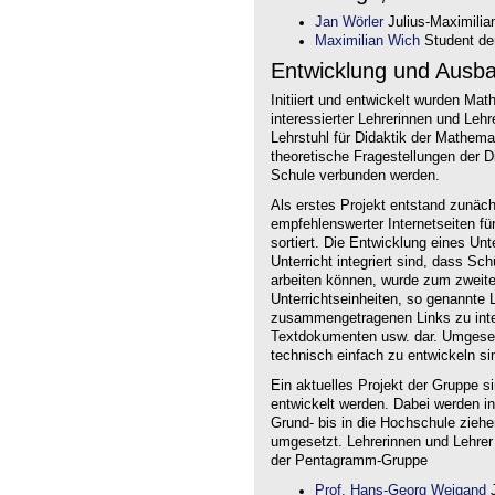
Jan Wörler
Julius-Maximilia
Maximilian Wich
Student der
Entwicklung und Ausb
Initiiert und entwickelt wurden Ma
interessierter Lehrerinnen und Le
Lehrstuhl für Didaktik der Mathem
theoretische Fragestellungen der Did
Schule verbunden werden.
Als erstes Projekt entstand zunäc
empfehlenswerter Internetseiten f
sortiert. Die Entwicklung eines Un
Unterricht integriert sind, dass Sc
arbeiten können, wurde zum zweite
Unterrichtseinheiten, so genannte L
zusammengetragenen Links zu intera
Textdokumenten usw. dar. Umgesetz
technisch einfach zu entwickeln si
Ein aktuelles Projekt der Gruppe s
entwickelt werden. Dabei werden i
Grund- bis in die Hochschule ziehe
umgesetzt. Lehrerinnen und Lehrer
der Pentagramm-Gruppe
Prof. Hans-Georg Weigand
J