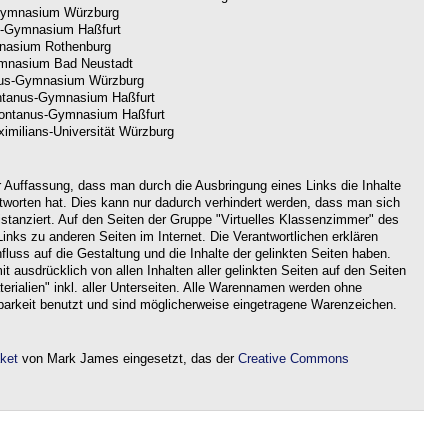
ymnasium Würzburg
-Gymnasium Haßfurt
nasium Rothenburg
nasium Bad Neustadt
us-Gymnasium Würzburg
tanus-Gymnasium Haßfurt
ntanus-Gymnasium Haßfurt
imilians-Universität Würzburg
r Auffassung, dass man durch die Ausbringung eines Links die Inhalte
ntworten hat. Dies kann nur dadurch verhindert werden, dass man sich
istanziert. Auf den Seiten der Gruppe "Virtuelles Klassenzimmer" des
nks zu anderen Seiten im Internet. Die Verantwortlichen erklären
nfluss auf die Gestaltung und die Inhalte der gelinkten Seiten haben.
it ausdrücklich von allen Inhalten aller gelinkten Seiten auf den Seiten
rialien" inkl. aller Unterseiten. Alle Warennamen werden ohne
barkeit benutzt und sind möglicherweise eingetragene Warenzeichen.
aket
von Mark James eingesetzt, das der
Creative Commons