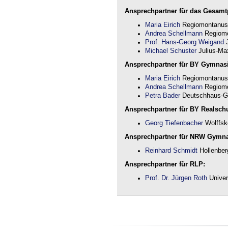
Ansprechpartner für das Gesamtp
Maria Eirich
Regiomontanus
Andrea Schellmann
Regiomo
Prof. Hans-Georg Weigand
J
Michael Schuster
Julius-Max
Ansprechpartner für BY Gymnas
Maria Eirich
Regiomontanus
Andrea Schellmann
Regiomo
Petra Bader
Deutschhaus-G
Ansprechpartner für BY Realschu
Georg Tiefenbacher
Wolffsk
Ansprechpartner für NRW Gymn
Reinhard Schmidt
Hollenber
Ansprechpartner für RLP:
Prof. Dr. Jürgen Roth
Univer