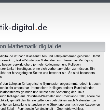
on Mathematik-digital.de
igital.de ist nach Klassenstufen und Lehrplanthemen geordnet. Damit
eine Art „Best of“-Liste von Materialien im Internet zur Verfügung
o besser verwirklichen, je mehr Kolleginnen und Kollegen
tzer Links hinzufügen, ohne sich vorher anmelden zu müssen. Ein
ität der hinzugefügten Seiten und bewertet sie. So sind besonders
n.
f den Lehrplan für bayerische Gymnasien abgestimmt, jedoch ist auch
en leicht umsetzbar. Interessierte Kollegen anderer Bundesländer
aktionsteams gründen und selbst eine Sortierung der Links
auch Kollegen aus Nordrhein-Westfalen und Rheinland-Pfalz, sowie die
chkeit, gemäß den für sie geltenden Lehrplänen nach Materialien zu
ntierten Einteilung ist zudem eine Strukturierung nach den Kategorien
und Zufall - Funktionale Abhängigkeit – Geometrie wählbar.