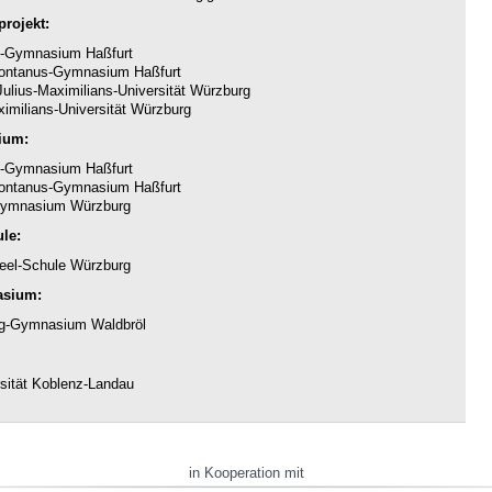
rojekt:
-Gymnasium Haßfurt
ntanus-Gymnasium Haßfurt
ulius-Maximilians-Universität Würzburg
imilians-Universität Würzburg
ium:
-Gymnasium Haßfurt
ntanus-Gymnasium Haßfurt
ymnasium Würzburg
le:
eel-Schule Würzburg
asium:
g-Gymnasium Waldbröl
sität Koblenz-Landau
in Kooperation mit