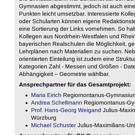
Gymnasien abgestimmt, jedoch ist auch eine
Punkten leicht umsetzbar. Interessierte Kol
oder Schularten können eigene Redaktionst
eine Sortierung der Links vornehmen. So hab
Kollegen aus Nordrhein-Westfalen und Rhein
bayerischen Realschulen die Möglichkeit, g
Lehrplänen nach Materialien zu suchen. Ne
orientierten Einteilung ist zudem eine Strukt
Kategorien Zahl - Messen und Größen - Daten
Abhängigkeit – Geometrie wählbar.
Ansprechpartner für das Gesamtprojekt:
Maria Eirich
Regiomontanus-Gymnasium
Andrea Schellmann
Regiomontanus-Gy
Prof. Hans-Georg Weigand
Julius-Maxim
Würzburg
Michael Schuster
Julius-Maximilians-Un