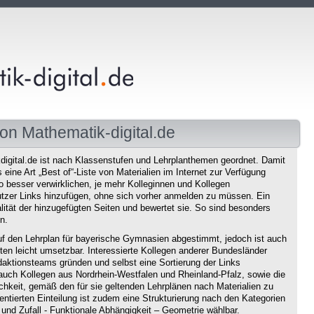
on Mathematik-digital.de
igital.de ist nach Klassenstufen und Lehrplanthemen geordnet. Damit
eine Art „Best of“-Liste von Materialien im Internet zur Verfügung
o besser verwirklichen, je mehr Kolleginnen und Kollegen
tzer Links hinzufügen, ohne sich vorher anmelden zu müssen. Ein
ität der hinzugefügten Seiten und bewertet sie. So sind besonders
n.
f den Lehrplan für bayerische Gymnasien abgestimmt, jedoch ist auch
en leicht umsetzbar. Interessierte Kollegen anderer Bundesländer
aktionsteams gründen und selbst eine Sortierung der Links
auch Kollegen aus Nordrhein-Westfalen und Rheinland-Pfalz, sowie die
chkeit, gemäß den für sie geltenden Lehrplänen nach Materialien zu
ntierten Einteilung ist zudem eine Strukturierung nach den Kategorien
und Zufall - Funktionale Abhängigkeit – Geometrie wählbar.