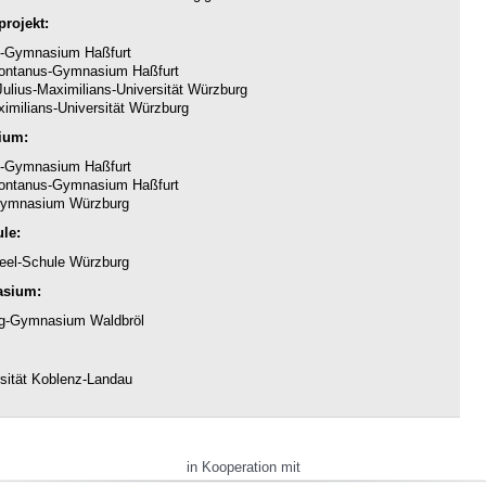
rojekt:
-Gymnasium Haßfurt
ntanus-Gymnasium Haßfurt
ulius-Maximilians-Universität Würzburg
imilians-Universität Würzburg
ium:
-Gymnasium Haßfurt
ntanus-Gymnasium Haßfurt
ymnasium Würzburg
le:
eel-Schule Würzburg
asium:
g-Gymnasium Waldbröl
sität Koblenz-Landau
in Kooperation mit