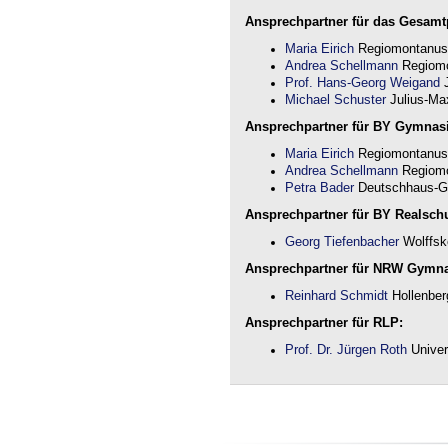
Ansprechpartner für das Gesamtp
Maria Eirich
Regiomontanus
Andrea Schellmann
Regiomo
Prof. Hans-Georg Weigand
J
Michael Schuster
Julius-Max
Ansprechpartner für BY Gymnas
Maria Eirich
Regiomontanus
Andrea Schellmann
Regiomo
Petra Bader
Deutschhaus-G
Ansprechpartner für BY Realschu
Georg Tiefenbacher
Wolffsk
Ansprechpartner für NRW Gymn
Reinhard Schmidt
Hollenber
Ansprechpartner für RLP:
Prof. Dr. Jürgen Roth
Univer