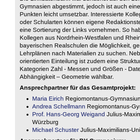
Gymnasien abgestimmt, jedoch ist auch eine
Punkten leicht umsetzbar. Interessierte Kol
oder Schularten können eigene Redaktionst
eine Sortierung der Links vornehmen. So hab
Kollegen aus Nordrhein-Westfalen und Rhein
bayerischen Realschulen die Möglichkeit, g
Lehrplänen nach Materialien zu suchen. Ne
orientierten Einteilung ist zudem eine Strukt
Kategorien Zahl - Messen und Größen - Daten
Abhängigkeit – Geometrie wählbar.
Ansprechpartner für das Gesamtprojekt:
Maria Eirich
Regiomontanus-Gymnasium
Andrea Schellmann
Regiomontanus-Gy
Prof. Hans-Georg Weigand
Julius-Maxim
Würzburg
Michael Schuster
Julius-Maximilians-Un