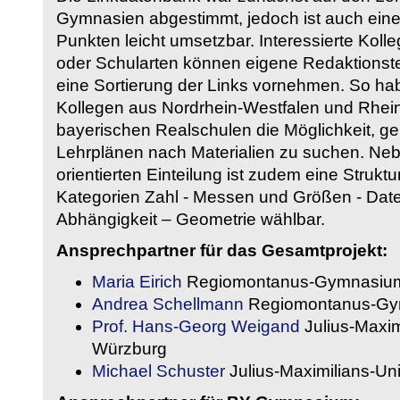
Gymnasien abgestimmt, jedoch ist auch eine
Punkten leicht umsetzbar. Interessierte Kol
oder Schularten können eigene Redaktionst
eine Sortierung der Links vornehmen. So hab
Kollegen aus Nordrhein-Westfalen und Rhein
bayerischen Realschulen die Möglichkeit, g
Lehrplänen nach Materialien zu suchen. Ne
orientierten Einteilung ist zudem eine Strukt
Kategorien Zahl - Messen und Größen - Daten
Abhängigkeit – Geometrie wählbar.
Ansprechpartner für das Gesamtprojekt:
Maria Eirich
Regiomontanus-Gymnasium
Andrea Schellmann
Regiomontanus-Gy
Prof. Hans-Georg Weigand
Julius-Maxim
Würzburg
Michael Schuster
Julius-Maximilians-Un