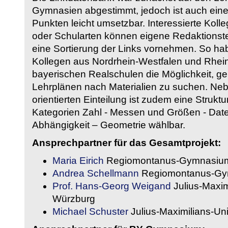
Gymnasien abgestimmt, jedoch ist auch eine
Punkten leicht umsetzbar. Interessierte Kol
oder Schularten können eigene Redaktionst
eine Sortierung der Links vornehmen. So hab
Kollegen aus Nordrhein-Westfalen und Rhein
bayerischen Realschulen die Möglichkeit, g
Lehrplänen nach Materialien zu suchen. Ne
orientierten Einteilung ist zudem eine Strukt
Kategorien Zahl - Messen und Größen - Daten
Abhängigkeit – Geometrie wählbar.
Ansprechpartner für das Gesamtprojekt:
Maria Eirich
Regiomontanus-Gymnasium
Andrea Schellmann
Regiomontanus-Gy
Prof. Hans-Georg Weigand
Julius-Maxim
Würzburg
Michael Schuster
Julius-Maximilians-Un