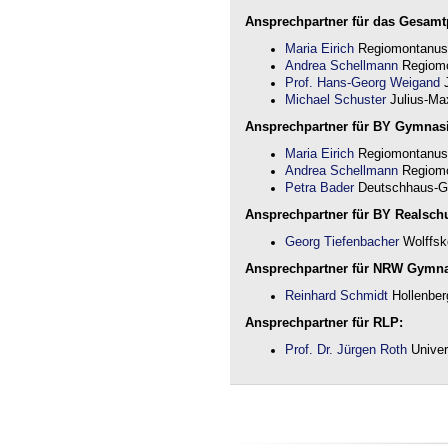
Ansprechpartner für das Gesamtp
Maria Eirich
Regiomontanus
Andrea Schellmann
Regiomo
Prof. Hans-Georg Weigand
J
Michael Schuster
Julius-Max
Ansprechpartner für BY Gymnas
Maria Eirich
Regiomontanus
Andrea Schellmann
Regiomo
Petra Bader
Deutschhaus-G
Ansprechpartner für BY Realschu
Georg Tiefenbacher
Wolffsk
Ansprechpartner für NRW Gymn
Reinhard Schmidt
Hollenber
Ansprechpartner für RLP:
Prof. Dr. Jürgen Roth
Univer