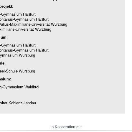
rojekt:
-Gymnasium Haßfurt
ntanus-Gymnasium Haßfurt
ulius-Maximilians-Universität Würzburg
imilians-Universität Würzburg
ium:
-Gymnasium Haßfurt
ntanus-Gymnasium Haßfurt
ymnasium Würzburg
le:
eel-Schule Würzburg
asium:
g-Gymnasium Waldbröl
sität Koblenz-Landau
in Kooperation mit