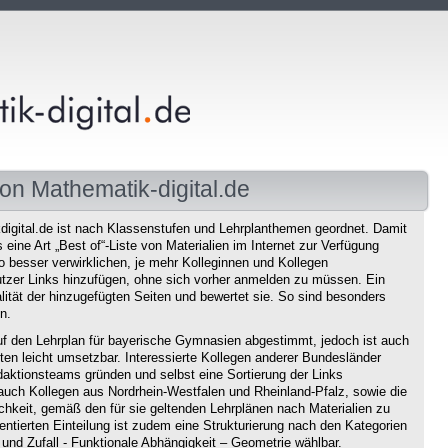
on Mathematik-digital.de
igital.de ist nach Klassenstufen und Lehrplanthemen geordnet. Damit
eine Art „Best of“-Liste von Materialien im Internet zur Verfügung
o besser verwirklichen, je mehr Kolleginnen und Kollegen
tzer Links hinzufügen, ohne sich vorher anmelden zu müssen. Ein
ität der hinzugefügten Seiten und bewertet sie. So sind besonders
n.
f den Lehrplan für bayerische Gymnasien abgestimmt, jedoch ist auch
en leicht umsetzbar. Interessierte Kollegen anderer Bundesländer
aktionsteams gründen und selbst eine Sortierung der Links
auch Kollegen aus Nordrhein-Westfalen und Rheinland-Pfalz, sowie die
chkeit, gemäß den für sie geltenden Lehrplänen nach Materialien zu
ntierten Einteilung ist zudem eine Strukturierung nach den Kategorien
und Zufall - Funktionale Abhängigkeit – Geometrie wählbar.