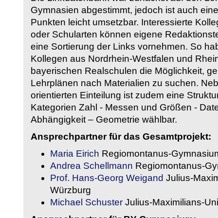
Gymnasien abgestimmt, jedoch ist auch eine
Punkten leicht umsetzbar. Interessierte Kol
oder Schularten können eigene Redaktionst
eine Sortierung der Links vornehmen. So hab
Kollegen aus Nordrhein-Westfalen und Rhein
bayerischen Realschulen die Möglichkeit, g
Lehrplänen nach Materialien zu suchen. Ne
orientierten Einteilung ist zudem eine Strukt
Kategorien Zahl - Messen und Größen - Daten
Abhängigkeit – Geometrie wählbar.
Ansprechpartner für das Gesamtprojekt:
Maria Eirich
Regiomontanus-Gymnasium
Andrea Schellmann
Regiomontanus-Gy
Prof. Hans-Georg Weigand
Julius-Maxim
Würzburg
Michael Schuster
Julius-Maximilians-Un