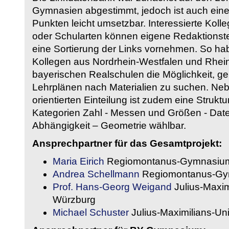
Gymnasien abgestimmt, jedoch ist auch eine
Punkten leicht umsetzbar. Interessierte Kol
oder Schularten können eigene Redaktionst
eine Sortierung der Links vornehmen. So hab
Kollegen aus Nordrhein-Westfalen und Rhein
bayerischen Realschulen die Möglichkeit, g
Lehrplänen nach Materialien zu suchen. Ne
orientierten Einteilung ist zudem eine Strukt
Kategorien Zahl - Messen und Größen - Daten
Abhängigkeit – Geometrie wählbar.
Ansprechpartner für das Gesamtprojekt:
Maria Eirich
Regiomontanus-Gymnasium
Andrea Schellmann
Regiomontanus-Gy
Prof. Hans-Georg Weigand
Julius-Maxim
Würzburg
Michael Schuster
Julius-Maximilians-Un