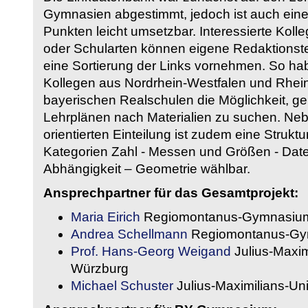
Gymnasien abgestimmt, jedoch ist auch eine
Punkten leicht umsetzbar. Interessierte Kol
oder Schularten können eigene Redaktionst
eine Sortierung der Links vornehmen. So hab
Kollegen aus Nordrhein-Westfalen und Rhein
bayerischen Realschulen die Möglichkeit, g
Lehrplänen nach Materialien zu suchen. Ne
orientierten Einteilung ist zudem eine Strukt
Kategorien Zahl - Messen und Größen - Daten
Abhängigkeit – Geometrie wählbar.
Ansprechpartner für das Gesamtprojekt:
Maria Eirich
Regiomontanus-Gymnasium
Andrea Schellmann
Regiomontanus-Gy
Prof. Hans-Georg Weigand
Julius-Maxim
Würzburg
Michael Schuster
Julius-Maximilians-Un