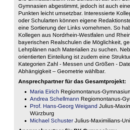
Gymnasien abgestimmt, jedoch ist auch eine
Punkten leicht umsetzbar. Interessierte Kol
oder Schularten können eigene Redaktionst
eine Sortierung der Links vornehmen. So hab
Kollegen aus Nordrhein-Westfalen und Rhein
bayerischen Realschulen die Möglichkeit, g
Lehrplänen nach Materialien zu suchen. Ne
orientierten Einteilung ist zudem eine Strukt
Kategorien Zahl - Messen und Größen - Daten
Abhängigkeit – Geometrie wählbar.
Ansprechpartner für das Gesamtprojekt:
Maria Eirich
Regiomontanus-Gymnasium
Andrea Schellmann
Regiomontanus-Gy
Prof. Hans-Georg Weigand
Julius-Maxim
Würzburg
Michael Schuster
Julius-Maximilians-Un