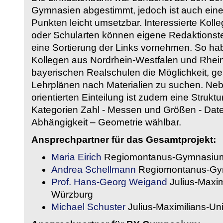
Gymnasien abgestimmt, jedoch ist auch eine
Punkten leicht umsetzbar. Interessierte Kol
oder Schularten können eigene Redaktionst
eine Sortierung der Links vornehmen. So hab
Kollegen aus Nordrhein-Westfalen und Rhein
bayerischen Realschulen die Möglichkeit, g
Lehrplänen nach Materialien zu suchen. Ne
orientierten Einteilung ist zudem eine Strukt
Kategorien Zahl - Messen und Größen - Daten
Abhängigkeit – Geometrie wählbar.
Ansprechpartner für das Gesamtprojekt:
Maria Eirich
Regiomontanus-Gymnasium
Andrea Schellmann
Regiomontanus-Gy
Prof. Hans-Georg Weigand
Julius-Maxim
Würzburg
Michael Schuster
Julius-Maximilians-Un