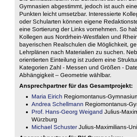
Gymnasien abgestimmt, jedoch ist auch eine
Punkten leicht umsetzbar. Interessierte Kol
oder Schularten können eigene Redaktionst
eine Sortierung der Links vornehmen. So hab
Kollegen aus Nordrhein-Westfalen und Rhein
bayerischen Realschulen die Möglichkeit, g
Lehrplänen nach Materialien zu suchen. Ne
orientierten Einteilung ist zudem eine Strukt
Kategorien Zahl - Messen und Größen - Daten
Abhängigkeit – Geometrie wählbar.
Ansprechpartner für das Gesamtprojekt:
Maria Eirich
Regiomontanus-Gymnasium
Andrea Schellmann
Regiomontanus-Gy
Prof. Hans-Georg Weigand
Julius-Maxim
Würzburg
Michael Schuster
Julius-Maximilians-Un