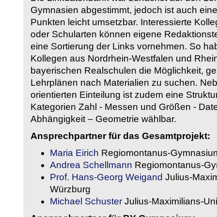
Gymnasien abgestimmt, jedoch ist auch eine
Punkten leicht umsetzbar. Interessierte Kol
oder Schularten können eigene Redaktionst
eine Sortierung der Links vornehmen. So hab
Kollegen aus Nordrhein-Westfalen und Rhein
bayerischen Realschulen die Möglichkeit, g
Lehrplänen nach Materialien zu suchen. Ne
orientierten Einteilung ist zudem eine Strukt
Kategorien Zahl - Messen und Größen - Daten
Abhängigkeit – Geometrie wählbar.
Ansprechpartner für das Gesamtprojekt:
Maria Eirich
Regiomontanus-Gymnasium
Andrea Schellmann
Regiomontanus-Gy
Prof. Hans-Georg Weigand
Julius-Maxim
Würzburg
Michael Schuster
Julius-Maximilians-Un