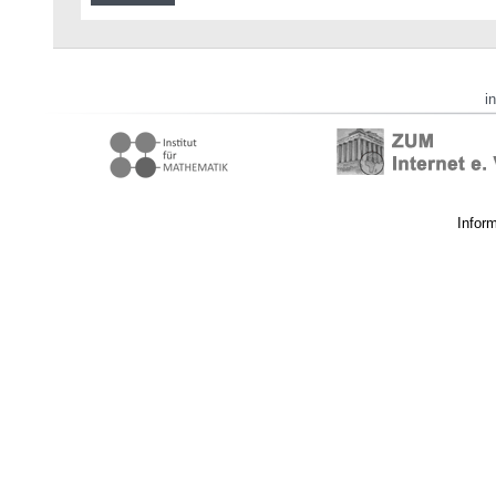
i
Infor