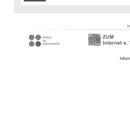
i
Infor