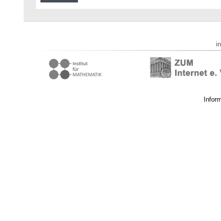
i
Infor