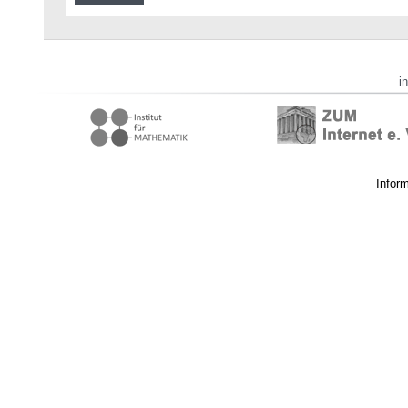
i
Infor