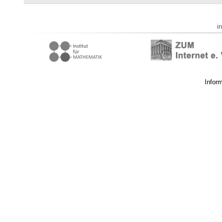
i
Infor