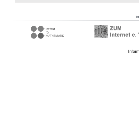
i
Infor