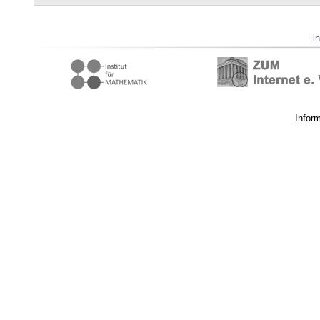
i
Infor