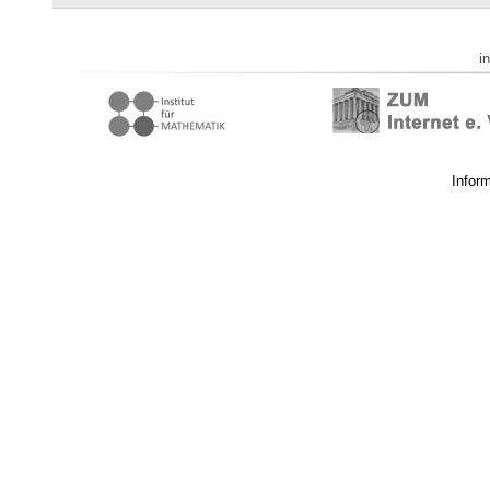
i
Infor