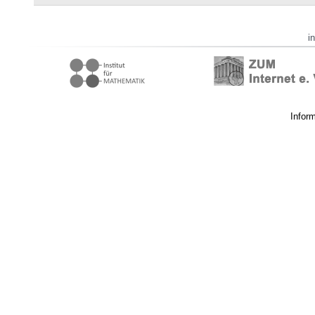
i
Infor