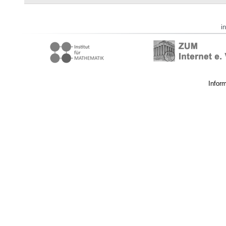
i
Infor