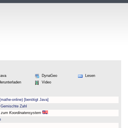
Java
DynaGeo
Lesen
Herunterladen
Video
(mathe-online) [benötigt Java]
 Gemischte Zahl
l zum Koordinatensystem
n