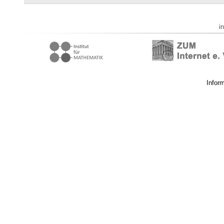
i
Infor