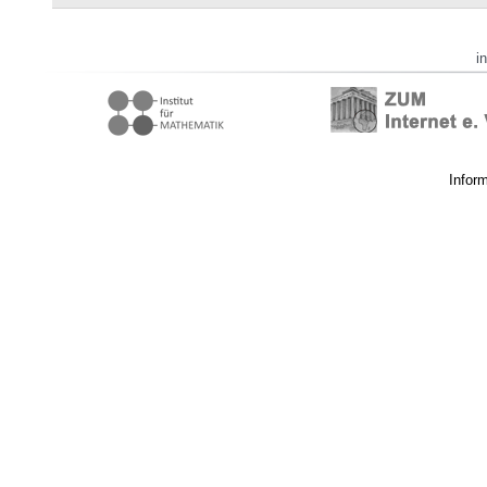
i
Infor