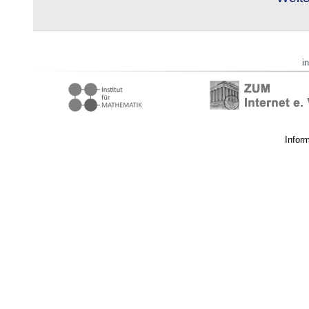
i
Infor