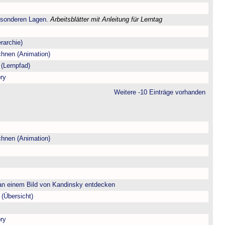
esonderen Lagen.
Arbeitsblätter mit Anleitung für Lerntag
rarchie)
chnen (Animation)
(Lernpfad)
ry
Weitere -10 Einträge vorhanden
chnen (Animation)
n einem Bild von Kandinsky entdecken
(Übersicht)
ry