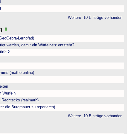
4
3
Weitere -10 Einträge vorhanden
ng
(GeoGebra-Lernpfad)
ügt werden, damit ein Würfelnetz entsteht?
ürfel?
amms (mathe-online)
eiten
n Würfeln
 Rechtecks (realmath)
ter die Burgmauer zu reparieren)
Weitere -10 Einträge vorhanden