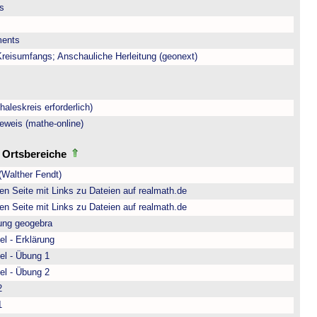
is
ments
eisumfangs; Anschauliche Herleitung (geonext)
aleskreis erforderlich)
eweis (mathe-online)
d Ortsbereiche
(Walther Fendt)
n Seite mit Links zu Dateien auf realmath.de
n Seite mit Links zu Dateien auf realmath.de
rung geogebra
l - Erklärung
el - Übung 1
el - Übung 2
2
1