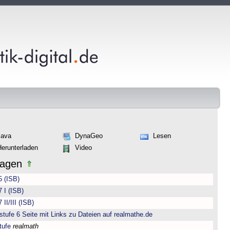
Java
DynaGeo
Lesen
Herunterladen
Video
lagen
5 (ISB)
 I (ISB)
II/III (ISB)
ufe 6 Seite mit Links zu Dateien auf realmathe.de
tufe
realmath