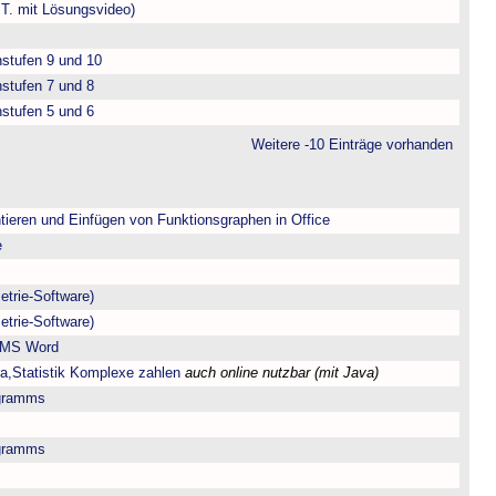
.T. mit Lösungsvideo)
nstufen 9 und 10
nstufen 7 und 8
nstufen 5 und 6
Weitere -10 Einträge vorhanden
tieren und Einfügen von Funktionsgraphen in Office
e
trie-Software)
trie-Software)
r MS Word
ra,Statistik Komplexe zahlen
auch online nutzbar (mit Java)
gramms
gramms