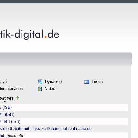
Java
DynaGeo
Lesen
Herunterladen
Video
lagen
5 (ISB)
 I (ISB)
II/III (ISB)
ufe 6 Seite mit Links zu Dateien auf realmathe.de
tufe
realmath