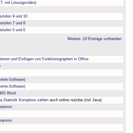
.T. mit Lösungsvideo)
nstufen 9 und 10
nstufen 7 und 8
nstufen 5 und 6
Weitere -10 Einträge vorhanden
tieren und Einfügen von Funktionsgraphen in Office
e
trie-Software)
trie-Software)
r MS Word
ra,Statistik Komplexe zahlen
auch online nutzbar (mit Java)
gramms
gramms