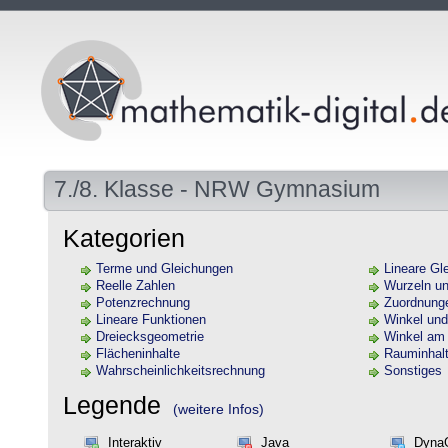
7./8. Klasse - NRW Gymnasium
Kategorien
Terme und Gleichungen
Lineare G
Reelle Zahlen
Wurzeln u
Potenzrechnung
Zuordnung
Lineare Funktionen
Winkel und
Dreiecksgeometrie
Winkel am 
Flächeninhalte
Rauminhal
Wahrscheinlichkeitsrechnung
Sonstiges
Legende
(weitere Infos)
Interaktiv
Java
Dyna