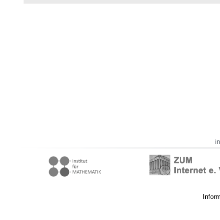
i
Infor